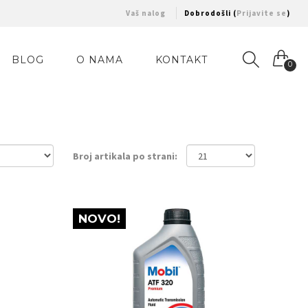
Vaš nalog
Dobrodošli (
Prijavite se
)
BLOG
O NAMA
KONTAKT
0
Broj artikala po strani:
NOVO!