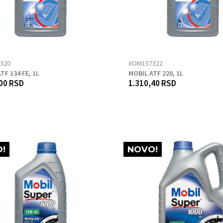
320
XOM157322
TF 134 FE, 1L
MOBIL ATF 220, 1L
00 RSD
1.310,40 RSD
!
NOVO!