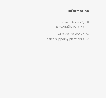
Information
Branka Bajića 79,
21400 Bačka Palanka
+381 (21) 21 000 40
sales.support@plattner.rs