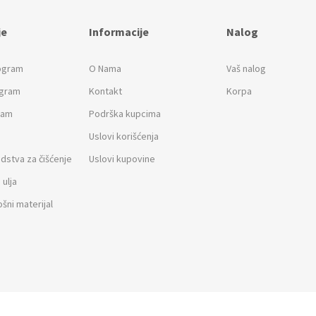
je
Informacije
Nalog
rogram
O Nama
Vaš nalog
ogram
Kontakt
Korpa
ram
Podrška kupcima
Uslovi korišćenja
edstva za čišćenje
Uslovi kupovine
 ulja
ošni materijal