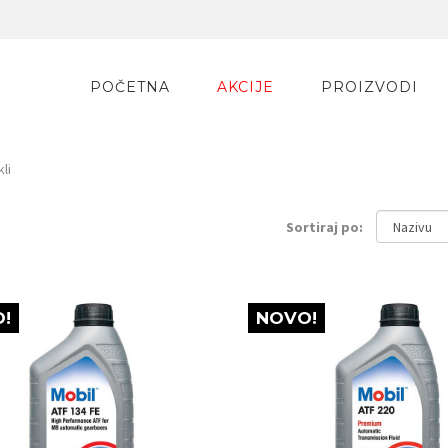
POČETNA
AKCIJE
PROIZVODI
li
Sortiraj po:
!
NOVO!