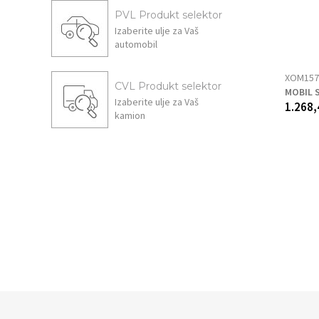
PVL Produkt selektor
Izaberite ulje za Vaš
automobil
XOM157
CVL Produkt selektor
MOBIL S
Izaberite ulje za Vaš
1.268,
kamion