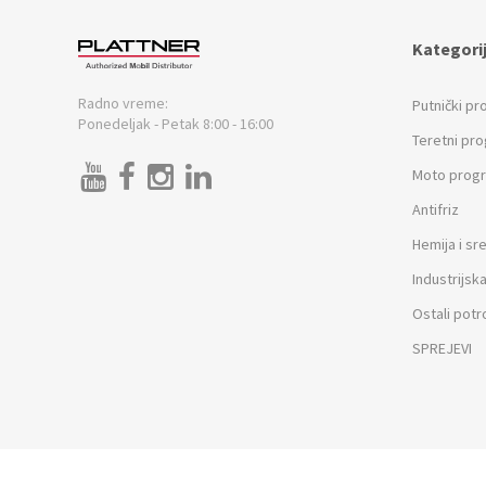
Kategori
Radno vreme:
Putnički p
Ponedeljak - Petak 8:00 - 16:00
Teretni pr
Moto prog
Antifriz
Hemija i sr
Industrijska
Ostali potr
SPREJEVI