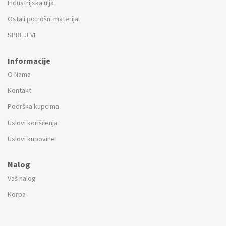
Industrijska ulja
Ostali potrošni materijal
SPREJEVI
Informacije
O Nama
Kontakt
Podrška kupcima
Uslovi korišćenja
Uslovi kupovine
Nalog
Vaš nalog
Korpa