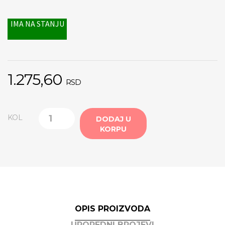
IMA NA STANJU
1.275,60
RSD
KOL
DODAJ U
KORPU
OPIS PROIZVODA
UPOREDNI BROJEVI