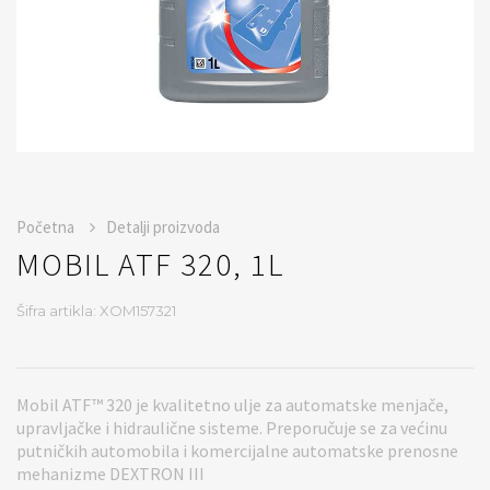
Početna
Detalji proizvoda
MOBIL ATF 320, 1L
Šifra artikla: XOM157321
Mobil ATF™ 320 je kvalitetno ulje za automatske menjače,
upravljačke i hidraulične sisteme. Preporučuje se za većinu
putničkih automobila i komercijalne automatske prenosne
mehanizme DEXTRON III