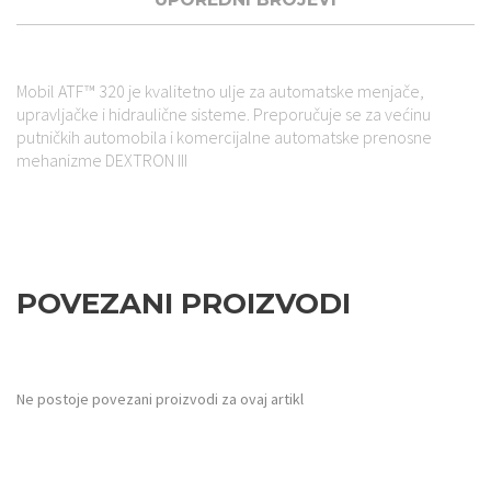
Mobil ATF™ 320 je kvalitetno ulje za automatske menjače,
upravljačke i hidraulične sisteme. Preporučuje se za većinu
putničkih automobila i komercijalne automatske prenosne
mehanizme DEXTRON III
ENI129896, OPT6000565, XOM146477, XOM152646, XOM157321
POVEZANI PROIZVODI
Ne postoje povezani proizvodi za ovaj artikl