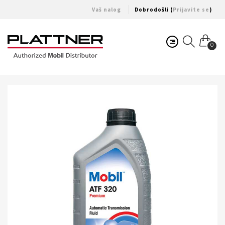
Vaš nalog
Dobrodošli (
Prijavite se
)
0