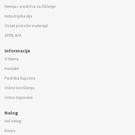
Hemija i sredstva za čišćenje
Industrijska ulja
Ostali potrošni materijal
SPREJEVI
Informacije
O Nama
Kontakt
Podrška kupcima
Uslovi korišćenja
Uslovi kupovine
Nalog
Vaš nalog
Korpa