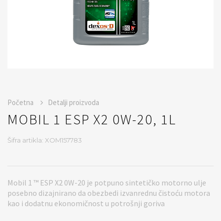
Početna
Detalji proizvoda
MOBIL 1 ESP X2 0W-20, 1L
Šifra artikla: XOM157783
Mobil 1 ™ ESP X2 0W-20 je potpuno sintetičko motorno ulje
posebno dizajnirano da obezbedi izvanrednu čistoću motora
kao i dodatnu ekonomičnost u potrošnji goriva