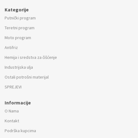
Kategorije
Putnički program
Teretni program
Moto program
Antifriz
Hemija i sredstva za čišćenje
Industrijska ulja
Ostali potrošni materijal
SPREJEVI
Informacije
O Nama
Kontakt
Podrška kupcima