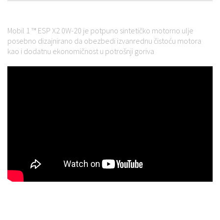
Mobil 1 ™ ESP X2 0W-20 je potpuno sintetičko motorno ulje
posebno dizajnirano da obezbedi izvanrednu čistoću motora
kao i dodatnu ekonomičnost u potrošnji goriva
XOM153439, XOM157783