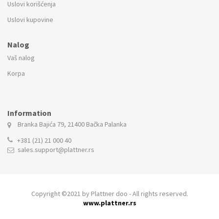
Uslovi korišćenja
Uslovi kupovine
Nalog
Vaš nalog
Korpa
Information
Branka Bajića 79,
21400 Bačka Palanka
+381 (21) 21 000 40
sales.support@plattner.rs
Copyright ©2021 by Plattner doo - All rights reserved.
www.plattner.rs