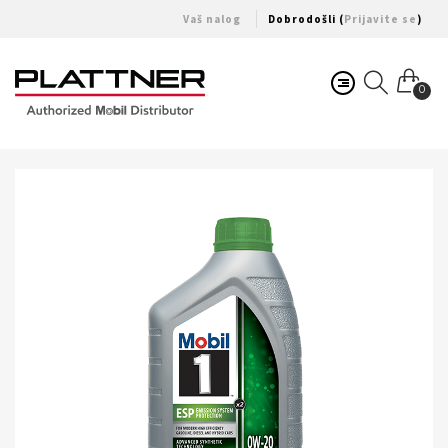
Vaš nalog
Dobrodošli (
Prijavite se
)
0